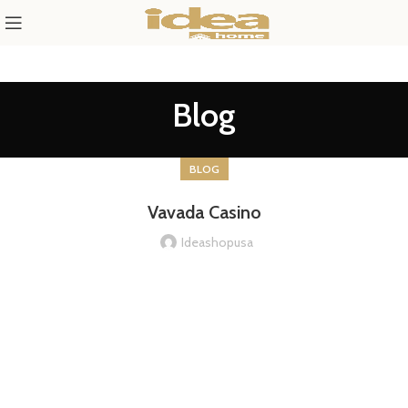
Blog
BLOG
Vavada Casino
Ideashopusa