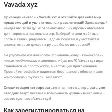
Vavada xyz
Присоединяйтесь к Vavada xyz и откройте для себя мир
ярких эмоций и увлекательных развлечений!
Здесь каждый
найдет что-то по душе: от захватывающих игровых автоматов
до интересных настольных игр. Выбирайте свои любимые
слоты и ставки, радуйтесь щедрым бонусам и участвуйте в
акциях, которые делают игру еще более интересной!
Не упустите возможность испытать удачу – каждый день
новые предложения и сюрпризы ждут вас!
С Vavada xyz игра
становится не просто хобби, а настоящим приключением.
Простой интерфейс и надежная безопасность обеспечивают
комфортную игру без лишних забот.
Спешите зарегистрироваться и начните выигрывать уже
сегодня!
Азарт, веселье и возможность крупных выигрышей –
все это ждет вас в Vavada xyz!
Как зарегистрироваться на