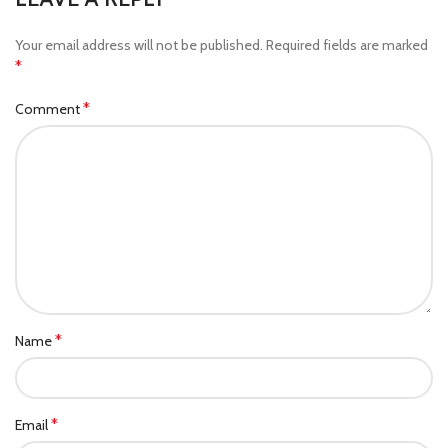
Your email address will not be published.
Required fields are marked
*
*
Comment
*
Name
*
Email