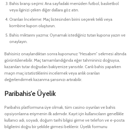
Bahis branşı seçimi: Ana sayfadaki menüden futbol, basketbol
veya ilginizi çeken diğer dallara göz atın.
Oranları İnceleme: Maç listesinden birini seçerek tekli veya
kombine kupon oluşturun.
Bahis miktarını yazma: Oynamak istediğiniz tutarı kupona yazın ve
onaylayın.
Bahisiniz onaylandıktan sonra kuponunuz “Hesabım” sekmesi altında
görüntülenebilir. Maç tamamlandığında eğer tahmininiz doğruysa,
kazanılan tutar doğrudan bakiyenize yansıtılır. Canlı bahis yaparken
maçın maç istatistiklerini incelemek veya anlık oranları
değerlendirmek kazanma şansınızı artırabilir.
Paribahis’e Üyelik
Paribahis platformuna üye olmak, tüm casino oyunları ve bahis
opsiyonlarına erişmenin ilk adımıdır. Kayıt için kullanıcıların genellikle
kullanıcı adı, soyadı, doğum tarihi bilgisi girme ve telefon ve e-posta
bilgilerini doğru bir şekilde girmesi beklenir. Üyelik formunu