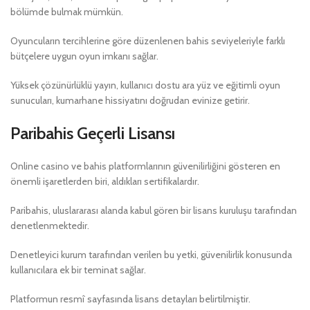
bölümde bulmak mümkün.
Oyuncuların tercihlerine göre düzenlenen bahis seviyeleriyle farklı
bütçelere uygun oyun imkanı sağlar.
Yüksek çözünürlüklü yayın, kullanıcı dostu ara yüz ve eğitimli oyun
sunucuları, kumarhane hissiyatını doğrudan evinize getirir.
Paribahis Geçerli Lisansı
Online casino ve bahis platformlarının güvenilirliğini gösteren en
önemli işaretlerden biri, aldıkları sertifikalardır.
Paribahis, uluslararası alanda kabul gören bir lisans kuruluşu tarafından
denetlenmektedir.
Denetleyici kurum tarafından verilen bu yetki, güvenilirlik konusunda
kullanıcılara ek bir teminat sağlar.
Platformun resmî sayfasında lisans detayları belirtilmiştir.