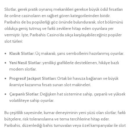
Slotlar, gerek pratik oynanış mekanikleri gerekse büyük ödül fırsatları
ile online casinoların en rağbet gören kategorilerinden biridir.
Paribahis de bu popülerliği göz önünde bulundurarak, slot bölümünü
oldukça geniş tutmuş ve farklı zevklere hitap eden oyunlara yer
vermiştir. İşte, Paribahis Casino’da sıkça karşılaşabileceğiniz popüler
slot türleri:
Klasik Slotlar:
Üç makaralı, şans sembollerini hazırlanmış oyunlar.
Yeni Nesil Slotlar:
yenilikçi grafiklerle desteklenen, hikâye bazlı
modern slotlar.
Progresif Jackpot Slotları:
Ortak bir havuza bağlanan ve büyük
ikramiye kazanma fırsatı sunan slot makineleri.
Çarpanlı Slotlar:
Değişken hat sistemine sahip, çarpanlı ve yüksek
volatiliteye sahip oyunlar.
Bu çeşitlilik sayesinde, kumar deneyiminin yeni yüzü olan slotlar; farklı
bütçelere, risk toleranslarına ve tema tercihlerine hitap eder.
Paribahis, düzenlediği bahis turnuvaları veya özel kampanyalar ile slot