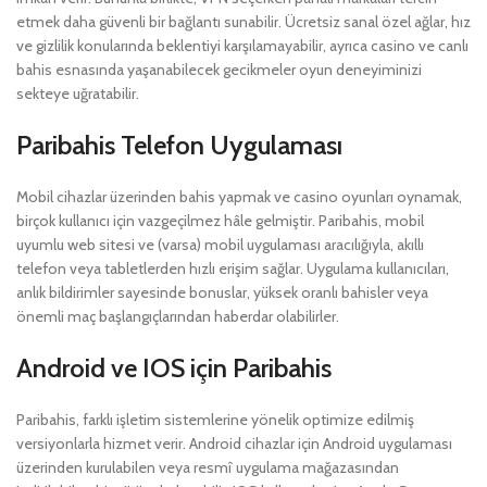
etmek daha güvenli bir bağlantı sunabilir. Ücretsiz sanal özel ağlar, hız
ve gizlilik konularında beklentiyi karşılamayabilir, ayrıca casino ve canlı
bahis esnasında yaşanabilecek gecikmeler oyun deneyiminizi
sekteye uğratabilir.
Paribahis Telefon Uygulaması
Mobil cihazlar üzerinden bahis yapmak ve casino oyunları oynamak,
birçok kullanıcı için vazgeçilmez hâle gelmiştir. Paribahis, mobil
uyumlu web sitesi ve (varsa) mobil uygulaması aracılığıyla, akıllı
telefon veya tabletlerden hızlı erişim sağlar. Uygulama kullanıcıları,
anlık bildirimler sayesinde bonuslar, yüksek oranlı bahisler veya
önemli maç başlangıçlarından haberdar olabilirler.
Android ve IOS için Paribahis
Paribahis, farklı işletim sistemlerine yönelik optimize edilmiş
versiyonlarla hizmet verir. Android cihazlar için Android uygulaması
üzerinden kurulabilen veya resmî uygulama mağazasından