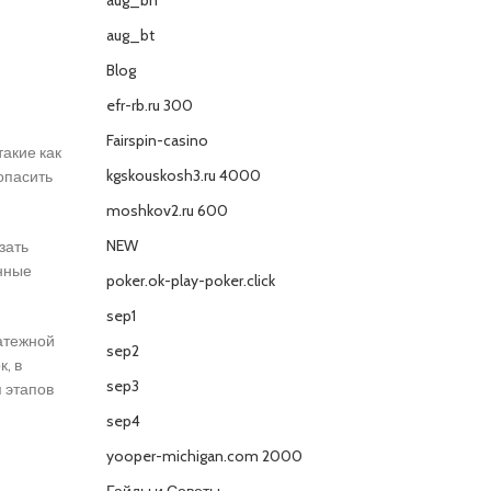
aug_bh
aug_bt
Blog
efr-rb.ru 300
Fairspin-casino
акие как
kgskouskosh3.ru 4000
опасить
moshkov2.ru 600
NEW
зать
анные
poker.ok-play-poker.click
sep1
атежной
sep2
, в
sep3
 этапов
sep4
yooper-michigan.com 2000