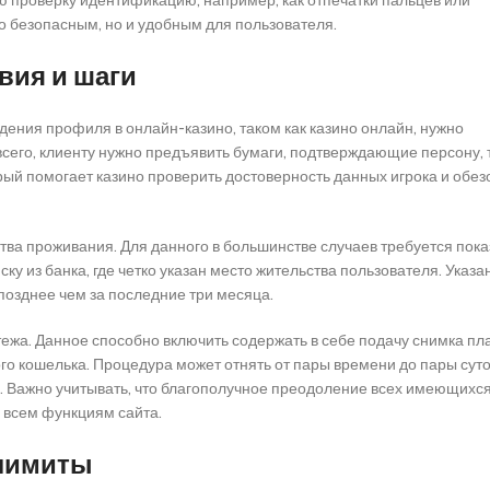
 проверку идентификацию, например, как отпечатки пальцев или
о безопасным, но и удобным для пользователя.
вия и шаги
ения профиля в онлайн-казино, таком как казино онлайн, нужно
его, клиенту нужно предъявить бумаги, подтверждающие персону, т
рый помогает казино проверить достоверность данных игрока и обез
тва проживания. Для данного в большинстве случаев требуется пока
у из банка, где четко указан место жительства пользователя. Указ
озднее чем за последние три месяца.
ежа. Данное способно включить содержать в себе подачу снимка пл
о кошелька. Процедура может отнять от пары времени до пары суток
. Важно учитывать, что благополучное преодоление всех имеющихся
 всем функциям сайта.
 лимиты