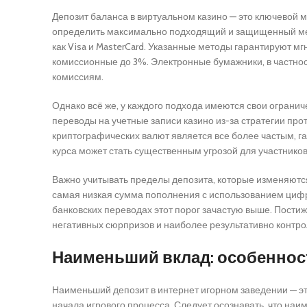
Депозит баланса в виртуальном казино — это ключевой 
определить максимально подходящий и защищенный мет
как Visa и MasterCard. Указанные методы гарантируют 
комиссионные до 3%. Электронные бумажники, в частности,
комиссиям.
Однако всё же, у каждого подхода имеются свои ограни
переводы на учетные записи казино из-за стратегии про
криптографических валют является все более частым, 
курса может стать существенным угрозой для участников
Важно учитывать пределы депозита, которые изменяются 
самая низкая сумма пополнения с использованием цифр
банковских переводах этот порог зачастую выше. Пости
негативных сюрпризов и наиболее результативно контр
Наименьший вклад: особенност
Наименьший депозит в интернет игорном заведении — эт
начала игрового процесса. Следует осознавать, что на