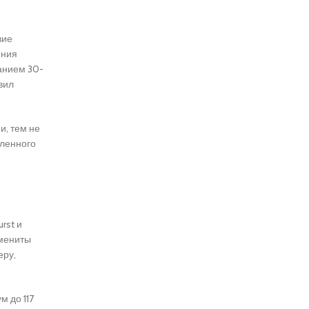
вие
ения
анием 30-
вил
и, тем не
еленного
rst и
амениты
еру,
м до 117