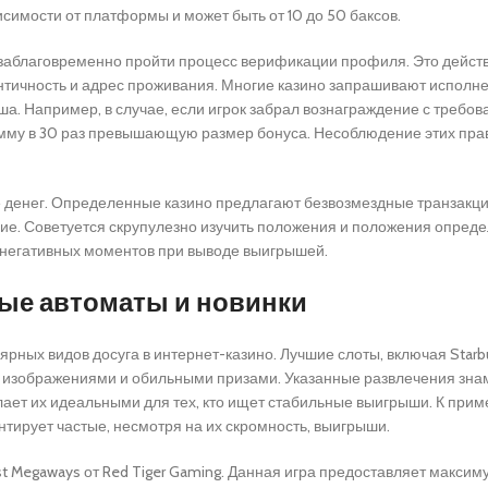
симости от платформы и может быть от 10 до 50 баксов.
 заблаговременно пройти процесс верификации профиля. Это дейст
тичность и адрес проживания. Многие казино запрашивают исполн
а. Например, в случае, если игрок забрал вознаграждение с требов
сумму в 30 раз превышающую размер бонуса. Несоблюдение этих пра
е денег. Определенные казино предлагают безвозмездные транзакци
вие. Советуется скрупулезно изучить положения и положения опред
ь негативных моментов при выводе выигрышей.
ые автоматы и новинки
ных видов досуга в интернет-казино. Лучшие слоты, включая Starbu
и изображениями и обильными призами. Указанные развлечения зн
ает их идеальными для тех, кто ищет стабильные выигрыши. К прим
рантирует частые, несмотря на их скромность, выигрыши.
 Megaways от Red Tiger Gaming. Данная игра предоставляет максиму