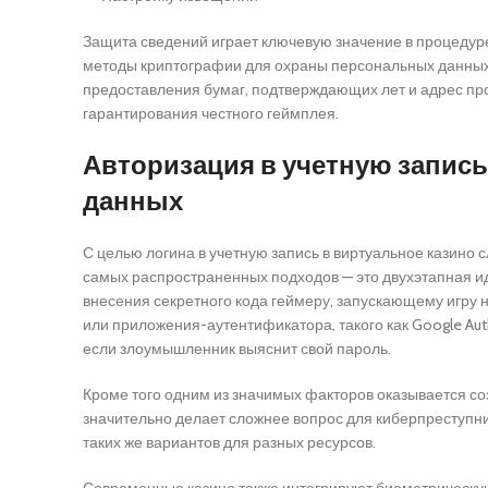
Защита сведений играет ключевую значение в процеду
методы криптографии для охраны персональных данных 
предоставления бумаг, подтверждающих лет и адрес пр
гарантирования честного геймплея.
Авторизация в учетную запись
данных
С целью логина в учетную запись в виртуальное казино
самых распространенных подходов — это двухэтапная и
внесения секретного кода геймеру, запускающему игру
или приложения-аутентификатора, такого как Google Au
если злоумышленник выяснит свой пароль.
Кроме того одним из значимых факторов оказывается со
значительно делает сложнее вопрос для киберпреступни
таких же вариантов для разных ресурсов.