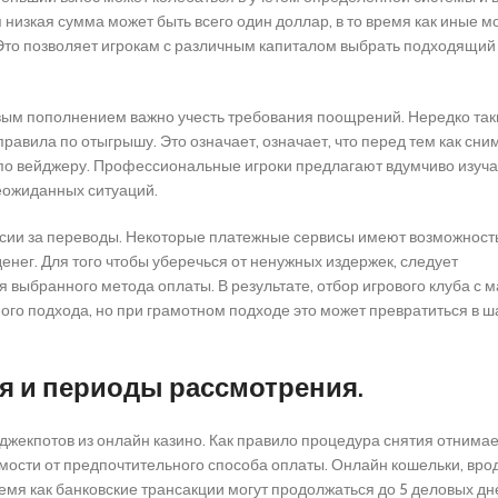
 низкая сумма может быть всего один доллар, в то время как иные м
 Это позволяет игрокам с различным капиталом выбрать подходящий
ым пополнением важно учесть требования поощрений. Нередко так
равила по отыгрышу. Это означает, означает, что перед тем как сни
 по вейджеру. Профессиональные игроки предлагают вдумчиво изуча
еожиданных ситуаций.
миссии за переводы. Некоторые платежные сервисы имеют возможност
нег. Для того чтобы уберечься от ненужных издержек, следует
выбранного метода оплаты. В результате, отбор игрового клуба с 
ого подхода, но при грамотном подходе это может превратиться в ш
 и периоды рассмотрения.
жекпотов из онлайн казино. Как правило процедура снятия отнимае
мости от предпочтительного способа оплаты. Онлайн кошельки, вроде 
ремя как банковские трансакции могут продолжаться до 5 деловых дн