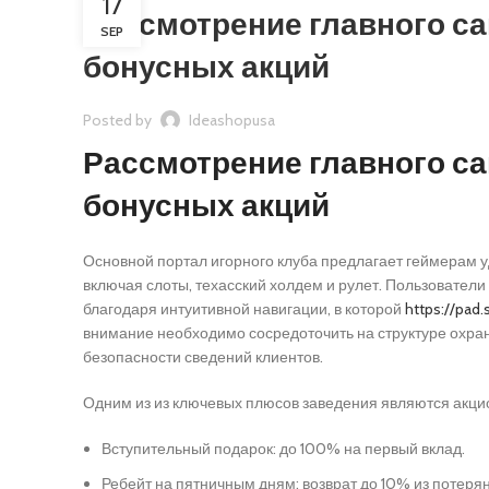
17
Рассмотрение главного са
SEP
бонусных акций
Posted by
Ideashopusa
Рассмотрение главного са
бонусных акций
Основной портал игорного клуба предлагает геймерам у
включая слоты, техасский холдем и рулет. Пользовател
благодаря интуитивной навигации, в которой
https://pad
внимание необходимо сосредоточить на структуре охра
безопасности сведений клиентов.
Одним из из ключевых плюсов заведения являются акци
Вступительный подарок: до 100% на первый вклад.
Ребейт на пятничным дням: возврат до 10% из потеря