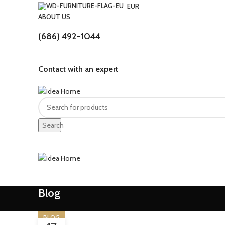
EUR
ABOUT US
(686) 492-1044
Contact with an expert
Search
Blog
BLOG