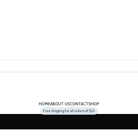
HOME
ABOUT US
CONTACT
SHOP
Free shipping for all orders of $20