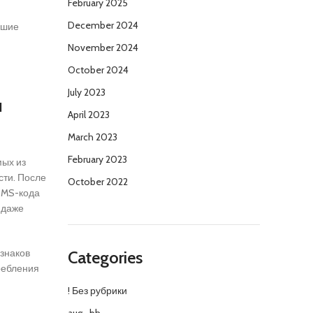
February 2025
December 2024
йшие
November 2024
October 2024
July 2023
и
April 2023
March 2023
February 2023
мых из
сти. После
October 2022
SMS-кода
 даже
 знаков
Categories
ребления
! Без рубрики