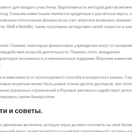
момент для каждого участника. Вариативность методов дает возможн
од. Самыми известными являются кредитные и расчётные карты, 
мгновенное пополнение финансов на счет, впрочем возможно, взимаю
 Skrill и Neteller, также популярны вследствие своей скорости и ни
чения. Скажем, некоторые финансовые учреждения могут останавлив
тиводействия игорной деятельности. Помимо этого, внедрение
гарантируя анонимность и минимальные издержки. Впрочем изменчи
.
в зависимости от используемого способа и конкретного казино. Ск
овые кошельки может быть равна только десяти долларов, при этом
жение указанных ограничений в Игровые автоматы содействует уклон
олировать своим банкроллом.
и и советы.
о денежная величина, которую игрок должен положить на свой бала
именьший взнос может колебаться в учётом определённой системы и 