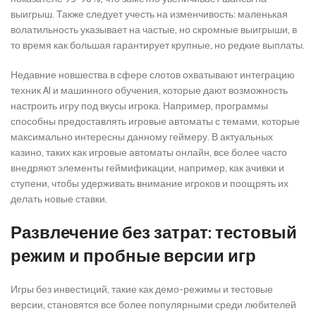
выигрыш. Также следует учесть на изменчивость: маленькая
волатильность указывает на частые, но скромные выигрыши, в
то время как большая гарантирует крупные, но редкие выплаты.
Недавние новшества в сфере слотов охватывают интеграцию
техник AI и машинного обучения, которые дают возможность
настроить игру под вкусы игрока. Например, программы
способны предоставлять игровые автоматы с темами, которые
максимально интересны данному геймеру. В актуальных
казино, таких как игровые автоматы онлайн, все более часто
внедряют элементы геймификации, например, как ачивки и
ступени, чтобы удерживать внимание игроков и поощрять их
делать новые ставки.
Развлечение без затрат: тестовый
режим и пробные версии игр
Игры без инвестиций, такие как демо-режимы и тестовые
версии, становятся все более популярными среди любителей