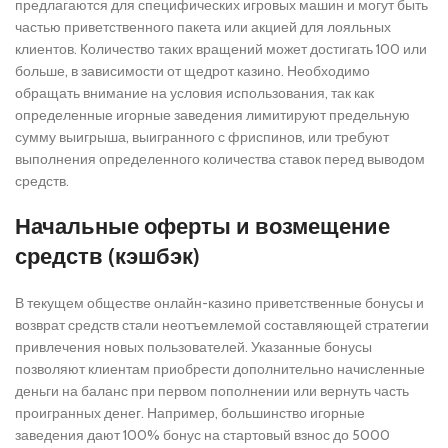
предлагаются для специфических игровых машин и могут быть
частью приветственного пакета или акцией для лояльных
клиентов. Количество таких вращений может достигать 100 или
больше, в зависимости от щедрот казино. Необходимо
обращать внимание на условия использования, так как
определенные игорные заведения лимитируют предельную
сумму выигрыша, выигранного с фриспинов, или требуют
выполнения определенного количества ставок перед выводом
средств.
Начальные оферты и возмещение
средств (кэшбэк)
В текущем обществе онлайн-казино приветственные бонусы и
возврат средств стали неотъемлемой составляющей стратегии
привлечения новых пользователей. Указанные бонусы
позволяют клиентам приобрести дополнительно начисленные
деньги на баланс при первом пополнении или вернуть часть
проигранных денег. Например, большинство игорные
заведения дают 100% бонус на стартовый взнос до 5000