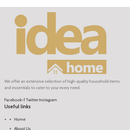
We offer an extensive selection of high-quality household items
and essentials to cater to your every need.
Facebook-f
Twitter
Instagram
Useful links
Home
About Us