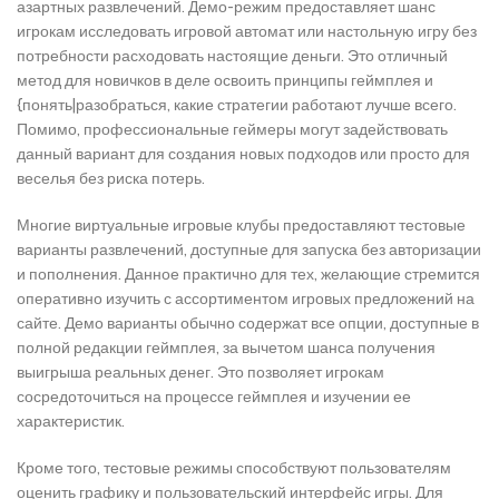
азартных развлечений. Демо-режим предоставляет шанс
игрокам исследовать игровой автомат или настольную игру без
потребности расходовать настоящие деньги. Это отличный
метод для новичков в деле освоить принципы геймплея и
{понять|разобраться, какие стратегии работают лучше всего.
Помимо, профессиональные геймеры могут задействовать
данный вариант для создания новых подходов или просто для
веселья без риска потерь.
Многие виртуальные игровые клубы предоставляют тестовые
варианты развлечений, доступные для запуска без авторизации
и пополнения. Данное практично для тех, желающие стремится
оперативно изучить с ассортиментом игровых предложений на
сайте. Демо варианты обычно содержат все опции, доступные в
полной редакции геймплея, за вычетом шанса получения
выигрыша реальных денег. Это позволяет игрокам
сосредоточиться на процессе геймплея и изучении ее
характеристик.
Кроме того, тестовые режимы способствуют пользователям
оценить графику и пользовательский интерфейс игры. Для