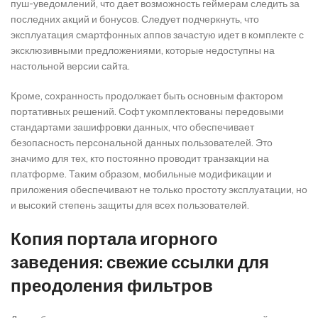
пуш-уведомлений, что дает возможность геймерам следить за
последних акций и бонусов. Следует подчеркнуть, что
эксплуатация смартфонных аппов зачастую идет в комплекте с
эксклюзивными предложениями, которые недоступны на
настольной версии сайта.
Кроме, сохранность продолжает быть основным фактором
портативных решений. Софт укомплектованы передовыми
стандартами зашифровки данных, что обеспечивает
безопасность персональной данных пользователей. Это
значимо для тех, кто постоянно проводит транзакции на
платформе. Таким образом, мобильные модификации и
приложения обеспечивают не только простоту эксплуатации, но
и высокий степень защиты для всех пользователей.
Копия портала игорного
заведения: свежие ссылки для
преодоления фильтров