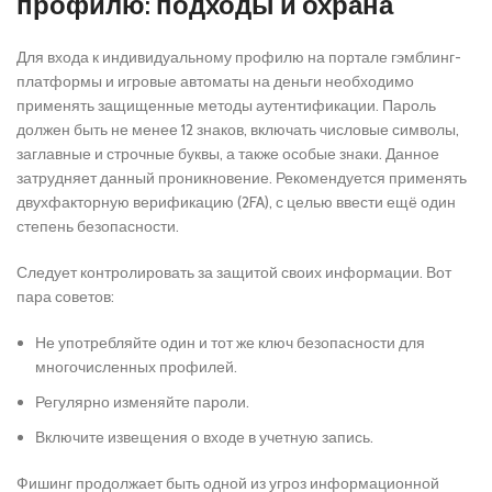
профилю: подходы и охрана
Для входа к индивидуальному профилю на портале гэмблинг-
платформы и игровые автоматы на деньги необходимо
применять защищенные методы аутентификации. Пароль
должен быть не менее 12 знаков, включать числовые символы,
заглавные и строчные буквы, а также особые знаки. Данное
затрудняет данный проникновение. Рекомендуется применять
двухфакторную верификацию (2FA), с целью ввести ещё один
степень безопасности.
Следует контролировать за защитой своих информации. Вот
пара советов:
Не употребляйте один и тот же ключ безопасности для
многочисленных профилей.
Регулярно изменяйте пароли.
Включите извещения о входе в учетную запись.
Фишинг продолжает быть одной из угроз информационной