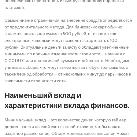
обеспечивают приватность и быструю обработку обработки
платежей.
Самые низкие ограничения на внесение средств определяются
от предпочтительного метода. Для банковских карт обычно
задается начальная сумма в 500 рублей, в то время как
электронные кошельки могут позволять стартовать с 100
рублей. Виртуальные деньги зачастую обладают увеличенные
минимумы по причине изменчивости стоимости — начиная с
0.001 BTC или аналогичной суммы в иной валюте. Необходимо
учитывать сборы, что могут взиматься за любую транзакцию, а
также период обработки — от нескольких минут до пары часов в
зависимости от занятости сети.
Наименьший вклад и
характеристики вклада финансов.
Минимальный вклад — это количество денег, которую геймер
должен внести на свой счет в онлайн-казино, чтобы начать
азартное развлечение. Объем минимального внесения может