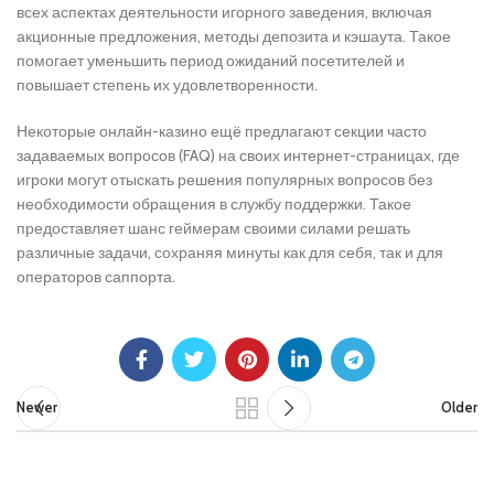
всех аспектах деятельности игорного заведения, включая
акционные предложения, методы депозита и кэшаута. Такое
помогает уменьшить период ожиданий посетителей и
повышает степень их удовлетворенности.
Некоторые онлайн-казино ещё предлагают секции часто
задаваемых вопросов (FAQ) на своих интернет-страницах, где
игроки могут отыскать решения популярных вопросов без
необходимости обращения в службу поддержки. Такое
предоставляет шанс геймерам своими силами решать
различные задачи, сохраняя минуты как для себя, так и для
операторов саппорта.
Newer
Older