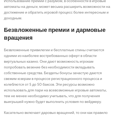
Использование премий с разумом, в особенности в игровые
автоматы на деньги, может весьма расширить возможности на
достижение и обратить игровой процесс более интересным и
доходным.
Безвложенные премии и дармовые
вращения
Безвложенные привилегии и бесплатные спины считаются
одними из наиболее востребованных оферт в области
виртуальных казино. Они дают возможность игрокам
попробовать везение без необходимости вкладывать
собственные средства. Бездепы бонусы зачастую даются
свежим юзерам в процессе регистрационного процесса и
колеблются от 5 до 50 баксов. Эти ресурсы возможно
использовать для пари на всевозможные игровые автоматы,
тем не менее необходимо учитывать, что для получения
выигрышей нужно будет выполнить условия по вейджеру.
Касательно включает даровых вращений, то они как правило