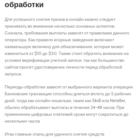
обработки
Для успешного снятия призов в онлайн казино следует
принимать во внимание несколько основных аспектов.
Сначала, требования выплаты зависят от правилами данного
оператора. Как правило игорные заведения включают
наименьшую величину для обналичивания, которая может
изменяться от $10 до $50. Также стоит обратить внимание на
условия верификации учетной записи, так как большинство
сайтов просят удостоверение личности перед обработкой
запроса.
Периоды обработки зависят от выбранного варианта операции.
Банковские транзакции способны длиться вплоть до 5 рабочих
дней, тогда как онлайн-кошельки, такие как Skrill или Neteller,
обычно обрабатывают выплаты в течение 24-48 часов. При
применении цифровых платежей сроки могут сократиться до
нескольких часов.
Итак главные этапы для удачного снятия средств: